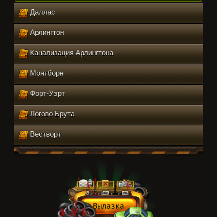
Даллас
Арлингтон
Канализация Арлингтона
Монтборн
Форт-Уэрт
Логово Брута
Вестворт